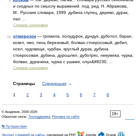
9
и сходных по смыслу выражений. под. ред. Н. Абрамова,
М.: Русские словари, 1999. дубина глупец, дерево, дурак,
пал …
Словарь синонимов
отморозок
— громила, полудурок, дундук, дуботол, баран,
10
козел, чмо, пень березовый, болван стоеросовый, дебил,
осел, чудовище, чурбан, круглый дурак, дубина
стоеросовая, дубина, дурошлеп, дуботряс, некумека, чурка,
болван, дурачина, чурка с ушами, олух&#8230; …
Словарь синонимов
Страницы
Следующая
→
1
2
3
4
5
6
7
8
© Академик, 2000-2026
18+
Обратная связь:
Техподдержка
,
Реклама на сайте
👣 Путешествия
Экспорт словарей на сайты
, сделанные на PHP,
Joomla,
Drupal,