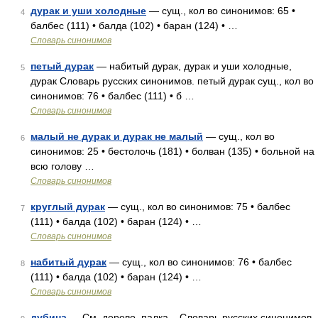
дурак и уши холодные
— сущ., кол во синонимов: 65 •
4
балбес (111) • балда (102) • баран (124) • …
Словарь синонимов
петый дурак
— набитый дурак, дурак и уши холодные,
5
дурак Словарь русских синонимов. петый дурак сущ., кол во
синонимов: 76 • балбес (111) • б …
Словарь синонимов
малый не дурак и дурак не малый
— сущ., кол во
6
синонимов: 25 • бестолочь (181) • болван (135) • больной на
всю голову …
Словарь синонимов
круглый дурак
— сущ., кол во синонимов: 75 • балбес
7
(111) • балда (102) • баран (124) • …
Словарь синонимов
набитый дурак
— сущ., кол во синонимов: 76 • балбес
8
(111) • балда (102) • баран (124) • …
Словарь синонимов
дубина
— См. дерево, палка... Словарь русских синонимов