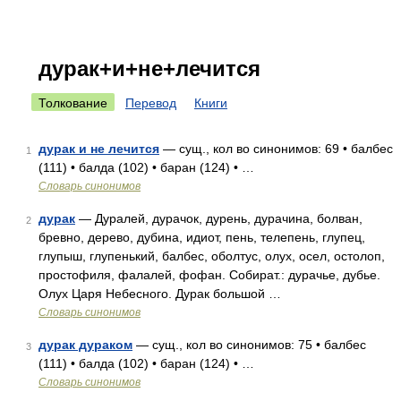
дурак+и+не+лечится
Толкование
Перевод
Книги
дурак и не лечится
— сущ., кол во синонимов: 69 • балбес
1
(111) • балда (102) • баран (124) • …
Словарь синонимов
дурак
— Дуралей, дурачок, дурень, дурачина, болван,
2
бревно, дерево, дубина, идиот, пень, телепень, глупец,
глупыш, глупенький, балбес, оболтус, олух, осел, остолоп,
простофиля, фалалей, фофан. Собират.: дурачье, дубье.
Олух Царя Небесного. Дурак большой …
Словарь синонимов
дурак дураком
— сущ., кол во синонимов: 75 • балбес
3
(111) • балда (102) • баран (124) • …
Словарь синонимов